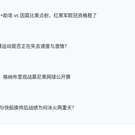
+助攻 vs 因莫比莱点射，红黑军欧冠资格稳了
篮球运动是否正在失去速度与激情？
、格纳布里观战慕尼黑网球公开赛
火与快船换帅后战绩为何冰火两重天？