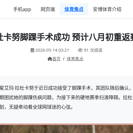
手机app
网页端
体育焦点
安博体育介绍
杜卡努脚踝手术成功 预计八月初重返
2026-05-14 03:21
91 次阅读
首页
/
体育焦点
星艾玛·拉杜卡努于近日成功接受了脚踝手术，其团队随后确认，
期困扰她的脚踝伤病问题，为接下来的硬地赛季扫清障碍。拉杜卡
划，无疑牵动着全球网球迷的心弦。