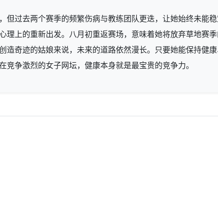
，但过去两个赛季的频繁伤病与教练团队更迭，让她始终未能稳
心理上的重新出发。八月初重返赛场，意味着她将放弃草地赛季
创造奇迹的姑娘来说，未来的道路依然漫长。只要她能保持健康
在竞争激烈的女子网坛，健康本身就是最宝贵的竞争力。