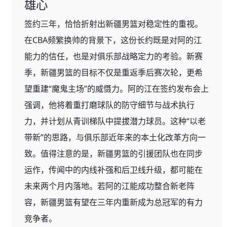
雄心
签约三年，恰恰折射出新疆男篮对稳定性的重视。
在CBA频繁换帅的背景下，这份长约既是对阿的江
能力的信任，也是对俱乐部战略定力的考验。新赛
季，新疆男篮的目标不仅是重返季后赛次轮，更希
望重建“魔鬼主场”的威慑力。阿的江在签约发布会上
强调，他将着重打磨球队的防守细节与战术执行
力，并计划从青训梯队中提拔潜力球员。这种“以老
带新”的思路，与俱乐部近年来的本土化改革方向一
致。值得注意的是，新疆男篮的引援团队也在同步
运作，传闻中的内线补强和后卫线升级，都可能在
未来两个月内落地。若阿的江能成功整合新老阵
容，新疆男篮有望在三年内重新成为总冠军的有力
竞争者。