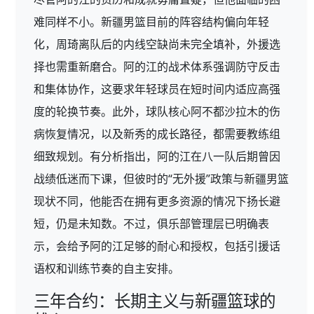
难同样不小。新疆男篮目前的阵容结构偏向年轻
化，周琦离队后的内线空缺尚未完全填补，外援选
择也需重新磨合。阿的江的战术体系强调防守反击
和集体协作，这要求年轻球员在短时间内适应高强
度的轮换节奏。此外，球队核心阿不都沙拉木的伤
病恢复情况，以及新秀的成长路径，都需要教练组
细致规划。有分析指出，阿的江在八一队后期曾因
战绩低迷而下课，但彼时的“无外援”政策与新疆男篮
现状不同，他能否在拥有更多资源的情况下扬长避
短，仍是未知数。不过，俱乐部管理层已明确表
示，会给予阿的江足够的耐心和授权，包括引援话
语权和训练节奏的自主安排。
三年合约：长期主义与新疆篮球的