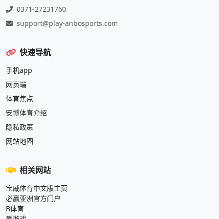
0371-27231760
support@play-anbosports.com
快速导航
手机app
网页端
体育焦点
安博体育介绍
隐私政策
网站地图
相关网站
宝威体育中文版主页
必赢亚洲官方门户
B体育
爱游戏