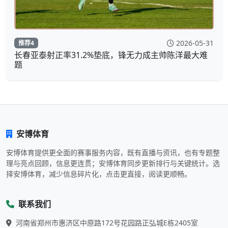
2026-05-31
推荐4
长春亚泰射正率31.2%垫底，锋无力成主帅陈洋最大难
题
安博体育
安博体育提供更全面的赛事服务内容，既有直播与资讯，也有专题整
理与亮点回顾，信息更连贯；安博体育同步更新排行与关键统计。选
择安博体育，减少信息碎片化，点击更直接，阅读更顺畅。
联系我们
河南省郑州市惠济区中原路172号花园路正弘城E栋2405室