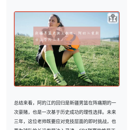
总结来看，阿的江的回归是新疆男篮在阵痛期的一
次豪赌，也是一次基于历史成功的理性选择。未来
三年，这位老帅既要应对竞技层面的即时挑战，也