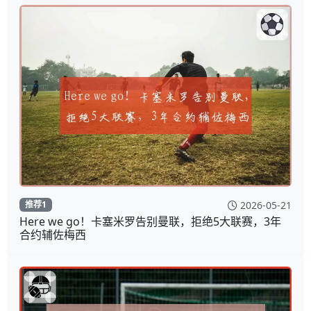
2026-05-21
推荐1
Here we go！卡塞米罗告别曼联，拒绝5大联赛，3年
合约辅佐梅西