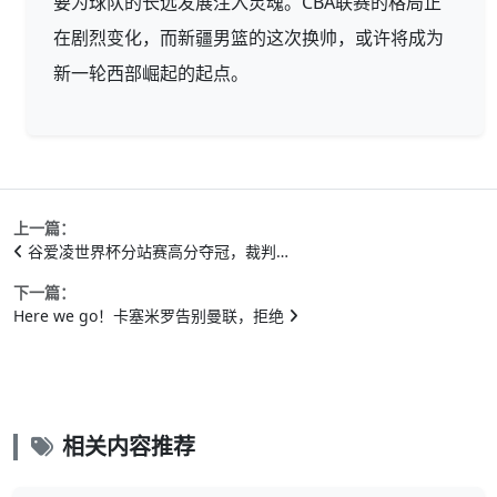
要为球队的长远发展注入灵魂。CBA联赛的格局正
在剧烈变化，而新疆男篮的这次换帅，或许将成为
新一轮西部崛起的起点。
上一篇：
谷爱凌世界杯分站赛高分夺冠，裁判…
下一篇：
Here we go！卡塞米罗告别曼联，拒绝
相关内容推荐