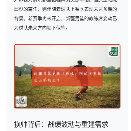
邱彪的离任，则伴随着球队上赛季表现未达预期的
背景。新赛季尚未开启，新疆男篮的教练席变动已
为球队未来方向埋下伏笔。
换帅背后：战绩波动与重建需求