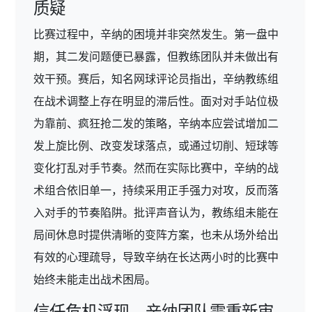
质疑
比赛过程中，辛纳的困境并非突然发生。第一盘中
期，其二发问题便已暴露，但教练团队并未做出有
效干预。赛后，知名网球评论员指出，辛纳教练组
在战术调整上存在明显的滞后性。面对对手站位极
为靠前、疯狂抢二发的策略，辛纳本应尝试增加二
发上旋比例、改变发球落点，或通过切削、短球等
变化打乱对手节奏。然而在实际比赛中，辛纳的战
术组合依旧单一，持续采用正手强力对攻，反而落
入对手的节奏陷阱。批评声音认为，教练组未能在
局间休息时提供清晰的变阵方案，也未从场外给出
有效的心理疏导，导致辛纳在长达两小时的比赛中
始终未能走出战术困局。
信任危机浮现，辛纳团队需重新审