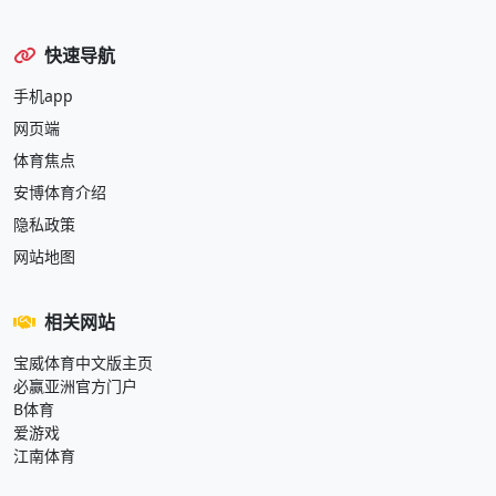
快速导航
手机app
网页端
体育焦点
安博体育介绍
隐私政策
网站地图
相关网站
宝威体育中文版主页
必赢亚洲官方门户
B体育
爱游戏
江南体育