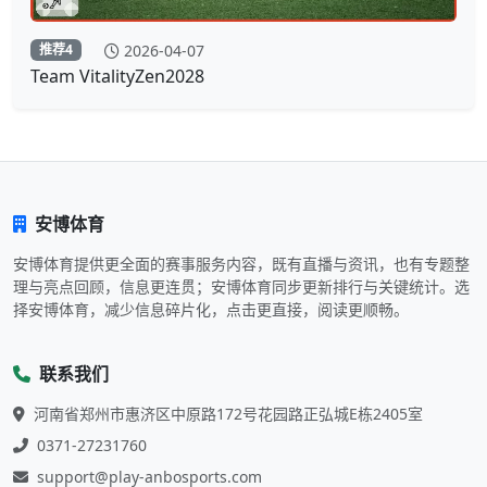
2026-04-07
推荐4
Team VitalityZen2028
安博体育
安博体育提供更全面的赛事服务内容，既有直播与资讯，也有专题整
理与亮点回顾，信息更连贯；安博体育同步更新排行与关键统计。选
择安博体育，减少信息碎片化，点击更直接，阅读更顺畅。
联系我们
河南省郑州市惠济区中原路172号花园路正弘城E栋2405室
0371-27231760
support@play-anbosports.com