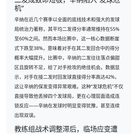
机”
辛纳在近几个赛季以全面的底线技术和强大的发球
局统治力著称，其平均二发得分率通常维持在55%
至60%之间。然而本场比赛中，这一核心数据断崖
式下跌至38%，意味着对手在其二发回合中的得分
概率大幅提升。比赛中，辛纳的二发往往落点偏甜
区且旋转不足，给了对手抢攻的绝佳机会。数据显
示，对手在接二发时回发球直接得分率高达42%，
这让辛纳的保发变得异常艰难。这种“发球危机”不仅
直接导致他丢掉四个发球局，更在心理层面造成连
锁反应——辛纳在发球时明显变得犹豫，甚至连续
出现双误。
教练组战术调整滞后，临场应变遭