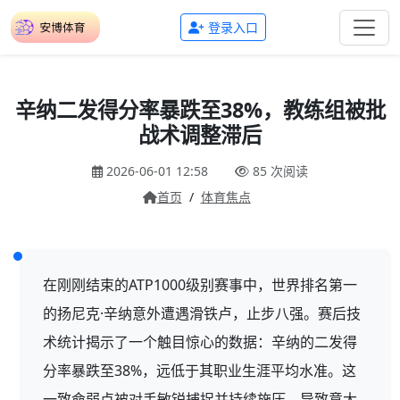
登录入口
辛纳二发得分率暴跌至38%，教练组被批
战术调整滞后
2026-06-01 12:58
85 次阅读
首页
/
体育焦点
在刚刚结束的ATP1000级别赛事中，世界排名第一
的扬尼克·辛纳意外遭遇滑铁卢，止步八强。赛后技
术统计揭示了一个触目惊心的数据：辛纳的二发得
分率暴跌至38%，远低于其职业生涯平均水准。这
一致命弱点被对手敏锐捕捉并持续施压，导致意大