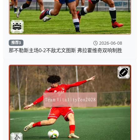
2026-06-08
推荐3
那不勒斯主场0-2不敌尤文图斯 弗拉霍维奇双响制胜