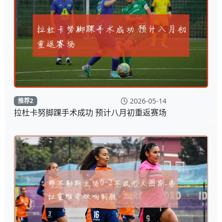
2026-05-14
推荐2
拉杜卡努脚踝手术成功 预计八月初重返赛场