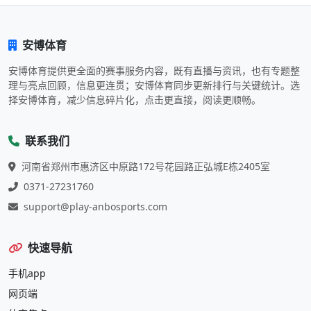
安博体育
安博体育提供更全面的赛事服务内容，既有直播与资讯，也有专题整
理与亮点回顾，信息更连贯；安博体育同步更新排行与关键统计。选
择安博体育，减少信息碎片化，点击更直接，阅读更顺畅。
联系我们
河南省郑州市惠济区中原路172号花园路正弘城E栋2405室
0371-27231760
support@play-anbosports.com
快速导航
手机app
网页端