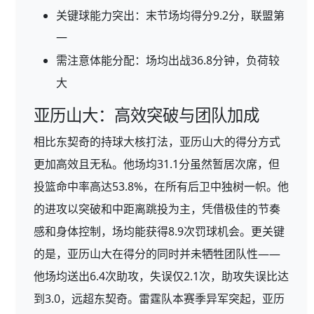
关键球能力突出：末节场均得分9.2分，联盟第
一
需注意体能分配：场均出战36.8分钟，负荷较
大
亚历山大：高效突破与团队加成
相比东契奇的持球大核打法，亚历山大的得分方式
更加高效且无私。他场均31.1分虽然暂居次席，但
投篮命中率高达53.8%，在所有后卫中独树一帜。他
的进攻以突破和中距离跳投为主，凭借极佳的节奏
感和身体控制，场均能获得8.9次罚球机会。更关键
的是，亚历山大在得分的同时并未牺牲团队性——
他场均送出6.4次助攻，失误仅2.1次，助攻失误比达
到3.0，远超东契奇。雷霆队本赛季异军突起，亚历