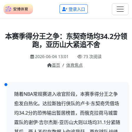
登录入口
本赛季得分王之争：东契奇场均34.2分领
跑，亚历山大紧追不舍
2026-06-04 13:01
73 次阅读
首页
/
体育焦点
随着NBA常规赛进入收官阶段，本赛季得分王之争
愈发白热化。达拉斯独行侠队的卢卡·东契奇凭借场
均34.2分的恐怖输出暂居榜首，而俄克拉荷马城雷
霆队的谢伊·吉尔杰斯-亚历山大则以场均31.1分紧随
其后。两人不仅在数据上你追我赶，更在球队战绩