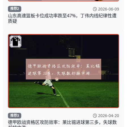
2026-06-09
推荐2
山东高速篮板卡位成功率跌至47%，丁伟内线纪律性遭
质疑
2026-04-20
推荐3
德甲欧战资格区攻防效率：莱比锡进球第三多，失球数