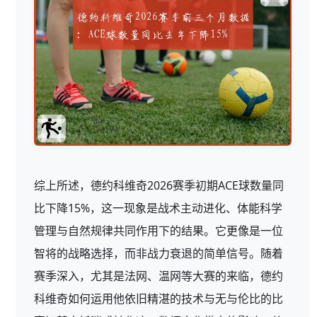
综上所述，德约科维奇2026赛季初期ACE球数量同
比下降15%，这一现象是战术主动进化、体能科学
管理与自然规律共同作用下的结果。它更像是一位
智将的战略选择，而非战力衰退的简单信号。随着
赛季深入，尤其是法网、温网等大赛的来临，德约
科维奇如何运用他依旧精湛的技术与无与伦比的比