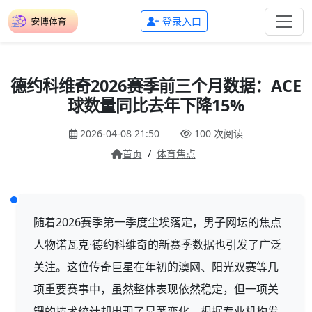
登录入口
德约科维奇2026赛季前三个月数据：ACE
球数量同比去年下降15%
2026-04-08 21:50
100 次阅读
首页
/
体育焦点
随着2026赛季第一季度尘埃落定，男子网坛的焦点
人物诺瓦克·德约科维奇的新赛季数据也引发了广泛
关注。这位传奇巨星在年初的澳网、阳光双赛等几
项重要赛事中，虽然整体表现依然稳定，但一项关
键的技术统计却出现了显著变化。根据专业机构发