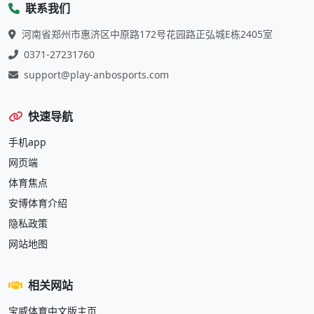
联系我们
河南省郑州市惠济区中原路172号花园路正弘城E栋2405室
0371-27231760
support@play-anbosports.com
快速导航
手机app
网页端
体育焦点
安博体育介绍
隐私政策
网站地图
相关网站
宝威体育中文版主页