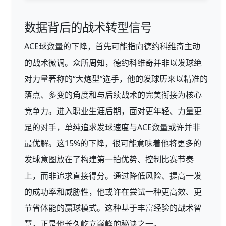
数据背后的战术转型信号
ACE球数量的下降，首先可能指向德约科维奇主动
的战术微调。众所周知，德约科维奇并非以发球绝
对力量著称的“大炮型”选手，他的发球历来以精准的
落点、多变的角度和与后续战术的完美衔接为核心
竞争力。进入职业生涯后期，面对更年轻、力量更
足的对手，单纯追求发球速度与ACE数量或许并非
最优解。这15%的下降，很可能意味着他将更多的
发球意图放在了构建第一拍优势、控制比赛节奏
上，而非追求直接得分。通过降低风险、提高一发
的成功率和威胁性，他或许在尝试一种更高效、更
节省体能的赢球模式。这种基于丰富经验的战术智
慧，正是他长久屹立巅峰的秘诀之一。