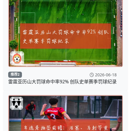
2026-06-18
推荐2
雷霆亚历山大罚球命中率92% 创队史单赛季罚球纪录