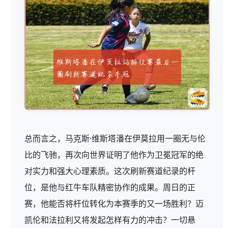
总而言之，马克斯·维斯塔潘在伊莫拉用一圈无与伦
比的飞驰，再次向世界证明了他作为卫冕冠军的绝
对实力和强大心理素质。这次刷新赛道纪录的杆
位，是他与红牛车队精密协作的成果。周日的正
赛，他能否将杆位转化为本赛季的又一场胜利？迈
凯伦和法拉利又将发起怎样有力的冲击？一切悬