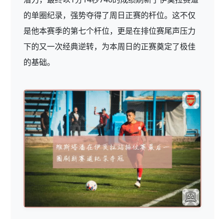
的单圈纪录，强势夺得了周日正赛的杆位。这不仅
是他本赛季的第七个杆位，更是在排位赛尾声压力
下的又一次经典逆转，为本周日的正赛奠定了极佳
的基础。