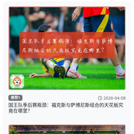
2026-04-08
推荐1
国王队季后赛瓶颈：福克斯与萨博尼斯组合的天花板究
竟在哪里？