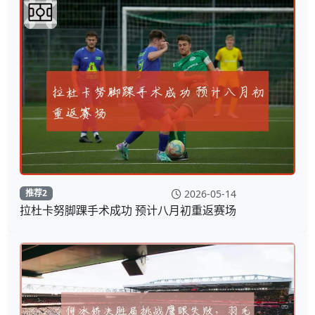
2026-05-14
推荐2
拉杜卡努脚踝手术成功 预计八月初重返赛场