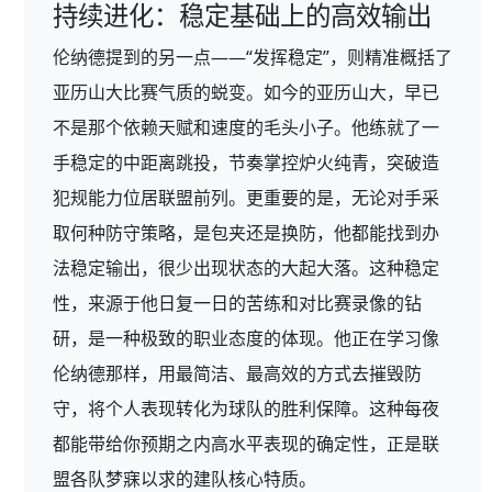
持续进化：稳定基础上的高效输出
伦纳德提到的另一点——“发挥稳定”，则精准概括了
亚历山大比赛气质的蜕变。如今的亚历山大，早已
不是那个依赖天赋和速度的毛头小子。他练就了一
手稳定的中距离跳投，节奏掌控炉火纯青，突破造
犯规能力位居联盟前列。更重要的是，无论对手采
取何种防守策略，是包夹还是换防，他都能找到办
法稳定输出，很少出现状态的大起大落。这种稳定
性，来源于他日复一日的苦练和对比赛录像的钻
研，是一种极致的职业态度的体现。他正在学习像
伦纳德那样，用最简洁、最高效的方式去摧毁防
守，将个人表现转化为球队的胜利保障。这种每夜
都能带给你预期之内高水平表现的确定性，正是联
盟各队梦寐以求的建队核心特质。