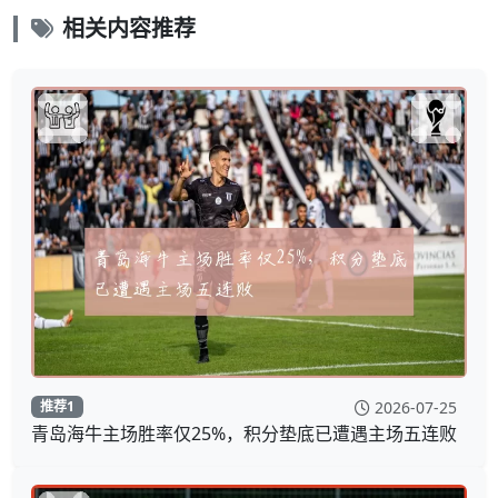
相关内容推荐
2026-07-25
推荐1
青岛海牛主场胜率仅25%，积分垫底已遭遇主场五连败