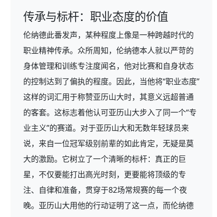
传承与标杆：职业态度的价值
伦纳德此番发声，某种程度上像是一种跨越时代的
职业精神传承。众所周知，伦纳德本人就以严苛的
身体管理和训练专注度闻名，他对比赛和自身状态
的控制达到了偏执的程度。因此，当他将“职业态度”
这样的词汇用于称赞亚历山大时，其意义远超普通
的客套。这标志着他认可亚历山大步入了同一个“专
业主义”的赛道。对于亚历山大和无数年轻球员来
说，来自一位冠军级别前辈的如此肯定，无疑是莫
大的激励。它树立了一个清晰的标杆：真正的巨
星，不仅要能打出高光时刻，更要能将顶级的专
注、自律和准备，贯穿于82场常规赛的每一个夜
晚。亚历山大用他的行动证明了这一点，而伦纳德