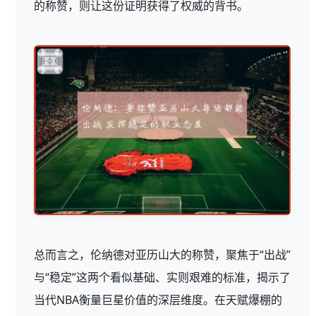
的称赞，则让这份证明获得了权威的背书。
总而言之，伦纳德对亚历山大的称赞，聚焦于“出战”
与“稳定”这两个看似基础、实则艰难的标准，揭示了
当代NBA衡量巨星价值的深层维度。在天赋爆棚的