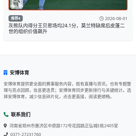
2026-08-01
推荐4
灰熊队内得分王贝恩场均24.1分，莫兰特缺席后皮蓬二
世的组织价值飙升
安博体育
安博体育提供更全面的赛事服务内容，既有直播与资讯，也有专题整
理与亮点回顾，信息更连贯；安博体育同步更新排行与关键统计。选
择安博体育，减少信息碎片化，点击更直接，阅读更顺畅。
联系我们
河南省郑州市惠济区中原路172号花园路正弘城E栋2405室
0371-27231760