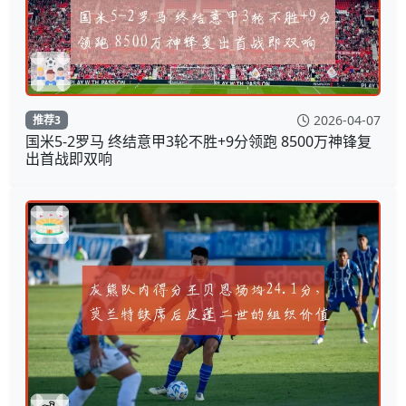
2026-04-07
推荐3
国米5-2罗马 终结意甲3轮不胜+9分领跑 8500万神锋复
出首战即双响