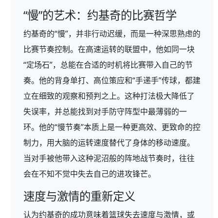
“慢”的艺术：约基奇的比赛哲学
约基奇的“慢”，并非行动迟缓，而是一种深思熟虑的
比赛节奏控制。在高速运转的联盟中，他如同一块
“定场石”，总能在合适的时机将比赛带入自己的节
奏。他的背身单打、高位策应和“手递手”传球，都建
立在细致的观察和预判之上。这种打法极大降低了
失误率，并总能找到对手防守阵型中最薄弱的一
环。他的“慢节奏”本质上是一种更高效、更致命的控
制力，用大脑的运转速度替代了身体的移动速度。
当对手被他带入这种泥沼般的阵地战节奏时，往往
会在不知不觉中失去自己的进攻锋芒。
速度与激情的重新定义
认为约基奇的成功意味着篮球失去速度与激情，或