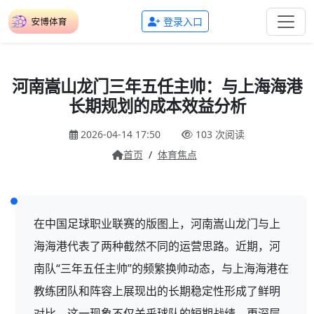
登录入口
河南嵩山龙门三年五任主帅：与上海海港
长期规划的成本效益分析
2026-04-14 17:50
103 次阅读
首页
/
体育焦点
在中国足球职业联赛的版图上，河南嵩山龙门与上
海海港代表了两种截然不同的运营思路。近期，河
南队“三年五任主帅”的频繁换帅动态，与上海海港在
教练团队和阵容上展现出的长期稳定性形成了鲜明
对比。这一现象不仅关乎球队的短期战绩，更深层